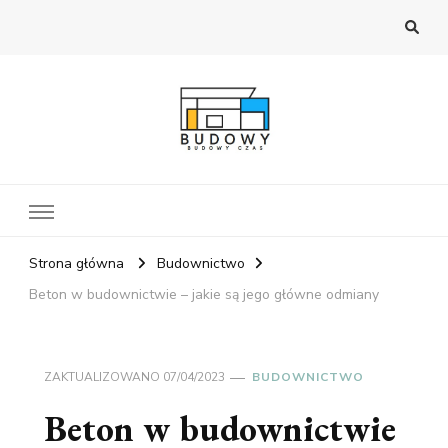
Budowa Korony
Czas budowy. Czas remontów.
Strona główna
Budownictwo
Beton w budownictwie – jakie są jego główne odmiany
ZAKTUALIZOWANO
07/04/2023
BUDOWNICTWO
Beton w budownictwie